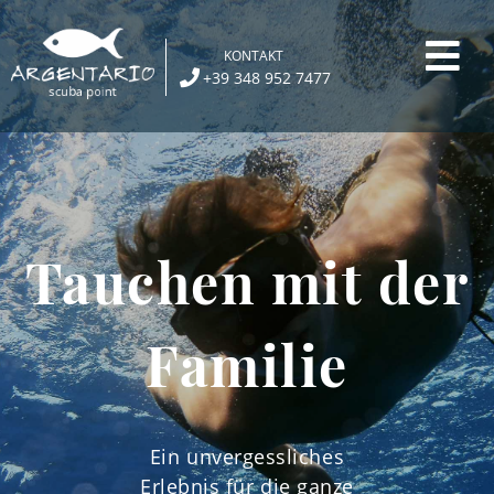
Skip
to
KONTAKT
content
+39 348 952 7477
Tauchen mit der
Familie
Ein unvergessliches
Erlebnis für die ganze