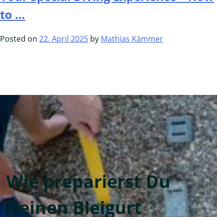
to …
Posted on
22. April 2025
by
Mathias Kämmer
Wie preparierst Du
Deinen Bleigurt