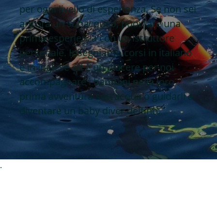
per ogni livello di esperienza. Se non sei
ancora un subacqueo, puoi fare una
prima esperienza con un istruttore
personale. Insegniamo corsi in italiano
e in inglese ed è un piacere per noi
accompagnare i bambini nella loro
prima avventura sott’acqua o guidarli a
diventare un baby diver delfino.
.